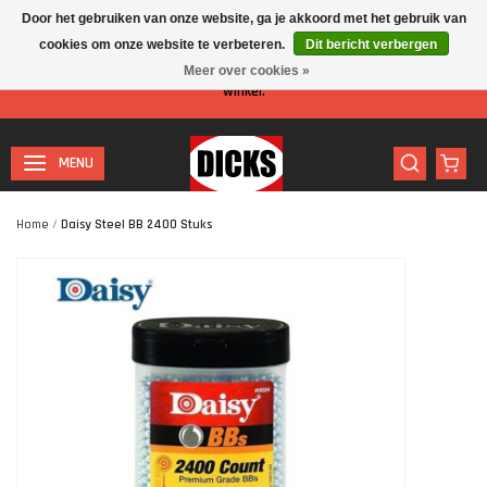
Door het gebruiken van onze website, ga je akkoord met het gebruik van
cookies om onze website te verbeteren.
Dit bericht verbergen
Let op: I.v.m. de zomervakantie is er minder personeel aanwezig in de
Meer over cookies »
winkel.
MENU
Home
/
Daisy Steel BB 2400 Stuks