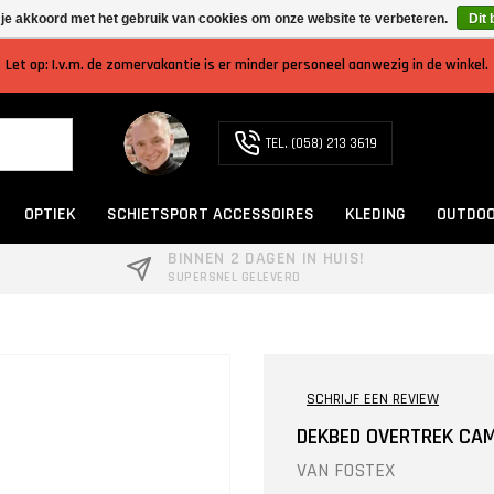
 je akkoord met het gebruik van cookies om onze website te verbeteren.
Dit 
Let op: I.v.m. de zomervakantie is er minder personeel aanwezig in de winkel.
TEL. (058) 213 3619
OPTIEK
SCHIETSPORT ACCESSOIRES
KLEDING
OUTDOO
BINNEN 2 DAGEN IN HUIS!
SUPERSNEL GELEVERD
SCHRIJF EEN REVIEW
DEKBED OVERTREK CA
VAN
FOSTEX