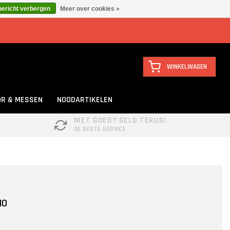
bericht verbergen
Meer over cookies »
WINKELWAGEN
R & MESSEN
NOODARTIKELEN
NIET GOED? GELD TERUG!
DE BESTE SERVICE
MO