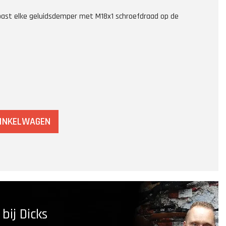
past elke geluidsdemper met M18x1 schroefdraad op de
WINKELWAGEN
ij Dicks