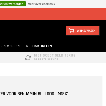
bericht verbergen
Meer over cookies »
WINKELWAGEN
R & MESSEN
NOODARTIKELEN
NIET GOED? GELD TERUG!
DE BESTE SERVICE
ER VOOR BENJAMIN BULLDOG | M18X1