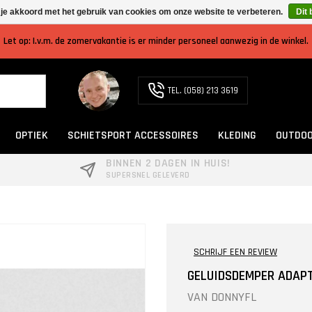
 je akkoord met het gebruik van cookies om onze website te verbeteren.
Dit 
Let op: I.v.m. de zomervakantie is er minder personeel aanwezig in de winkel.
TEL. (058) 213 3619
OPTIEK
SCHIETSPORT ACCESSOIRES
KLEDING
OUTDOO
BINNEN 2 DAGEN IN HUIS!
SUPERSNEL GELEVERD
SCHRIJF EEN REVIEW
GELUIDSDEMPER ADAPT
VAN
DONNYFL