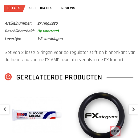
DETAILS
SPECIFICATIES
REVIEWS
Artikelnummer:
2x ring3923
Beschikbaarheid:
Op voorraad
Levertijd:
1-2 werkdagen
Set van 2 losse o-ringen voor de regulator stift en binnenkant van
de behuizing van de FX AMP regulators zoals in de FX Impact,
Maverick en andere modellen.
GERELATEERDE PRODUCTEN
2
S
€