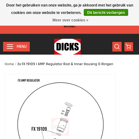
Door het gebruiken van onze website, ga je akkoord met het gebruik van
cookies om onze website te verbeteren.
Dit bericht verbergen
Let op: I.v.m. de zomervakantie is er minder personeel aanwezig in de
Meer over cookies »
winkel.
MENU
Home
/
2x FX 19109 | AMP Regulator Rod & Inner Housing O-Ringen