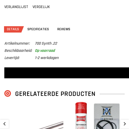
VERLANGLIJST
VERGELIJK
DETAILS
SPECIFICATIES
REVIEWS
Artikelnummer:
700 Synth .22
Beschikbaarheid:
Op voorraad
Levertijd:
1-2 werkdagen
GERELATEERDE PRODUCTEN
S
P