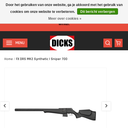
Door het gebruiken van onze website, ga je akkoord met het gebruik van
cookies om onze website te verbeteren.
Dit bericht verbergen
Let op: I.v.m. de zomervakantie is er minder personeel aanwezig in de
Meer over cookies »
winkel.
MENU
Home
/
FX DRS MK2 Synthetic | Sniper 700