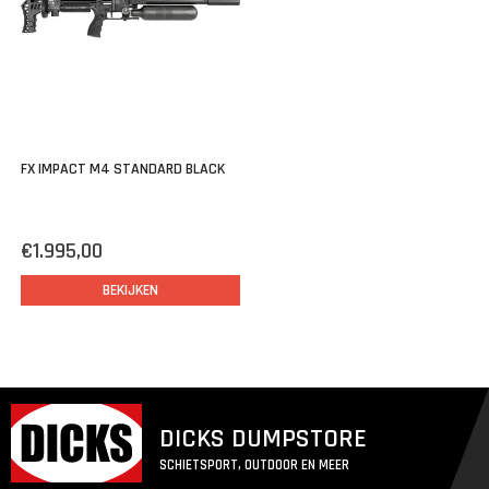
AMP regulator
De regulator is een van de belangrijkste onderdelen van een
degelijke persluchtbuks.
Deze drukregelaar zorgt er voor dat deze luchtbuks voor elk
schot exact dezelfde druk gebruikt.
FX IMPACT M4 STANDARD BLACK
Doordat deze regulator van buitenaf aanpasbaar is kan de
druk worden aangepast tot een hoogte van
170 BAR
.
Zolang de druk in het reservoir hoger is dan de ingestelde
€1.995,00
druk, zal de regulator voor elk schot de plenum tot deze druk
vullen.
BEKIJKEN
Waar de Impact M3 het dubbele regulator systeem
gebruikte, heeft de M4 één enkele regulator met een
hogere vulsnelheid.
Deze is tegenwoordig uitgerust met een messing zuiger,
welk steviger en consistenter is dan zijn kunststof
DICKS DUMPSTORE
voorganger.
SCHIETSPORT, OUTDOOR EN MEER