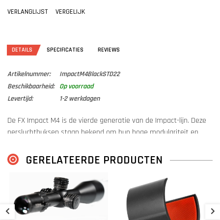
VERLANGLIJST
VERGELIJK
DETAILS
SPECIFICATIES
REVIEWS
Artikelnummer:
ImpactM4BlackSTD22
Beschikbaarheid:
Op voorraad
Levertijd:
1-2 werkdagen
De FX Impact M4 is de vierde generatie van de Impact-lijn. Deze
persluchtbuksen staan bekend om hun hoge modulariteit en
verstelbaarheid.
Dit modulaire design maakt de Impact enorm breed toepasbaar.
GERELATEERDE PRODUCTEN
Of het nu competities zijn, ongedierte bestrijding of jacht, de
Impact kan het allemaal!
S
Deze
Standard uitvoering
van de FX Impact M4 is uitgerust met
een
600mm loop
met een STX Standard liner en een
480cc 250
bar
carbon fles.