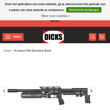
Door het gebruiken van onze website, ga je akkoord met het gebruik van
cookies om onze website te verbeteren.
Dit bericht verbergen
Let op: I.v.m. de zomervakantie is er minder personeel aanwezig in de
Meer over cookies »
winkel.
MENU
Home
/
FX Impact M4 Standard Black