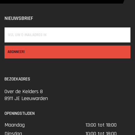
Powerknop/Valve adjuster
Tussen de aansluiting van de fles en de loop zit de Valve
NIEUWSBRIEF
adjuster.
Hiermee kan de veerspanning van het ventiel worden
aangepast. Deze veerspanning beslist hoe lang de klep open
blijft bij het schot.
Bij het naar buiten draaien komen markeringen in beeld. Hoe
ABONNEER!
verder de knop naar buiten staat, des de meer lucht de klep
kan doorlaten.
BEZOEKADRES
Quick Tune Systeem
Over de Kelders 8
Nauw samenwerkend met de Valve adjuster, is het
8911 JE Leeuwarden
befaamde Quick Tune Systeem dat de hamerveer-spanning
aanpast.
OPENINGSTIJDEN
Dit systeem bestaat uit 2 stelknoppen aan de linkerkant
van de Impact.
Maandag
13:00 tot 18:00
Deze Macro-knop (16 stappen van 1.5-4.5 m/s) en Micro
Dinsdag
10:00 tot 18:00