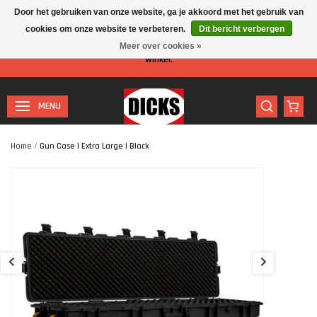
Door het gebruiken van onze website, ga je akkoord met het gebruik van
cookies om onze website te verbeteren.
Dit bericht verbergen
Let op: I.v.m. de zomervakantie is er minder personeel aanwezig in de
Meer over cookies »
winkel.
MENU
Home
/
Gun Case | Extra Large | Black