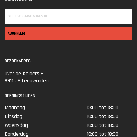
Voor elke situatie geschikt
De
Tacstack Gun Case Extra Large
is ontwikkeld met oog voor
bescherming, duurzaamheid en gebruiksgemak.
Ideaal voor veeleisende schutters en jagers die hun geweer veilig
ABONNEER!
en efficiënt willen vervoeren.
Geschikt voor intensief dagelijks gebruik en bestand tegen
uiteenlopende omstandigheden.
BEZOEKADRES
Over de Kelders 8
8911 JE Leeuwarden
OPENINGSTIJDEN
Maandag
13:00 tot 18:00
Dinsdag
10:00 tot 18:00
Woensdag
10:00 tot 18:00
Donderdag
10:00 tot 18:00