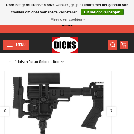
Door het gebruiken van onze website, ga je akkoord met het gebruik van
cookies om onze website te verbeteren.
Dit bericht verbergen
Let op: I.v.m. de zomervakantie is er minder personeel aanwezig in de
Meer over cookies »
winkel.
MENU
Home
/
Hatsan Factor Sniper L Bronze