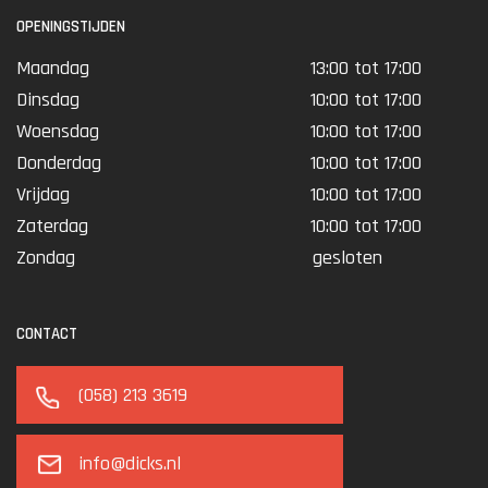
Ook aan de linkshandige schutters is gedacht!
OPENINGSTIJDEN
De greep en kolf zijn volledig ambi en zelfs de zijspanhevel kan van
Maandag
13:00 tot 17:00
rechts naar link worden verplaatst.
Dinsdag
10:00 tot 17:00
Woensdag
10:00 tot 17:00
Donderdag
10:00 tot 17:00
Vrijdag
10:00 tot 17:00
Zaterdag
10:00 tot 17:00
Zondag
gesloten
CONTACT
(058) 213 3619
info@dicks.nl