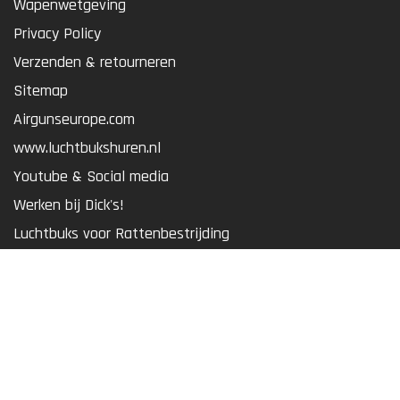
Wapenwetgeving
Privacy Policy
Verzenden & retourneren
Sitemap
Airgunseurope.com
www.luchtbukshuren.nl
Youtube & Social media
Werken bij Dick's!
Luchtbuks voor Rattenbestrijding
Bouwtekeningen & Onderdelen
ASSORTIMENT
Luchtbuksen & Pistolen
Optiek