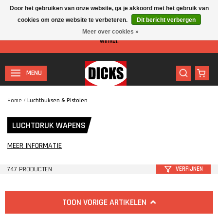
Door het gebruiken van onze website, ga je akkoord met het gebruik van
cookies om onze website te verbeteren.
Dit bericht verbergen
Let op: I.v.m. de zomervakantie is er minder personeel aanwezig in de
Meer over cookies »
winkel.
MENU
Home
/
Luchtbuksen & Pistolen
LUCHTDRUK WAPENS
MEER INFORMATIE
747 PRODUCTEN
VERFIJNEN
TOON VORIGE ARTIKELEN