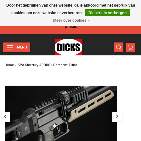
Door het gebruiken van onze website, ga je akkoord met het gebruik van
cookies om onze website te verbeteren.
Dit bericht verbergen
Let op: I.v.m. de zomervakantie is er minder personeel aanwezig in de
Meer over cookies »
winkel.
MENU
Home
/
SPA Mercury AP900 | Compact Tube