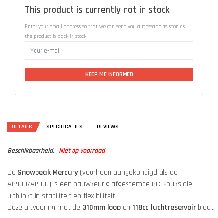
This product is currently not in stock
Enter your email address so that we can send you a message as soon as
the product is back in stock
KEEP ME INFORMED
DETAILS
SPECIFICATIES
REVIEWS
Beschikbaarheid:
Niet op voorraad
De
Snowpeak Mercury
(voorheen aangekondigd als de
AP900/AP100) is een nauwkeurig afgestemde PCP‑buks die
uitblinkt in stabiliteit en flexibiliteit.
Deze uitvoering met de
310mm loop
en
118cc luchtreservoir
biedt