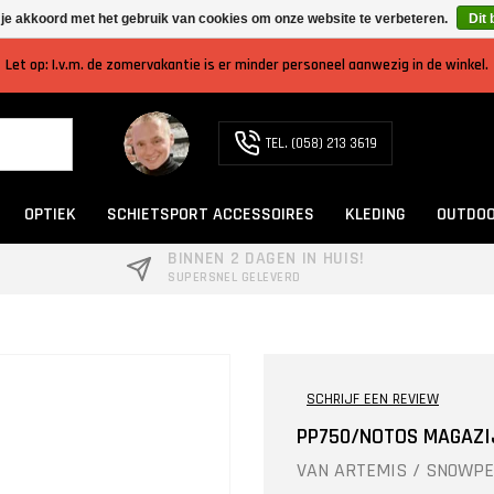
 je akkoord met het gebruik van cookies om onze website te verbeteren.
Dit 
Let op: I.v.m. de zomervakantie is er minder personeel aanwezig in de winkel.
TEL. (058) 213 3619
OPTIEK
SCHIETSPORT ACCESSOIRES
KLEDING
OUTDOO
BINNEN 2 DAGEN IN HUIS!
SUPERSNEL GELEVERD
SCHRIJF EEN REVIEW
PP750/NOTOS MAGAZI
VAN
ARTEMIS / SNOWPE