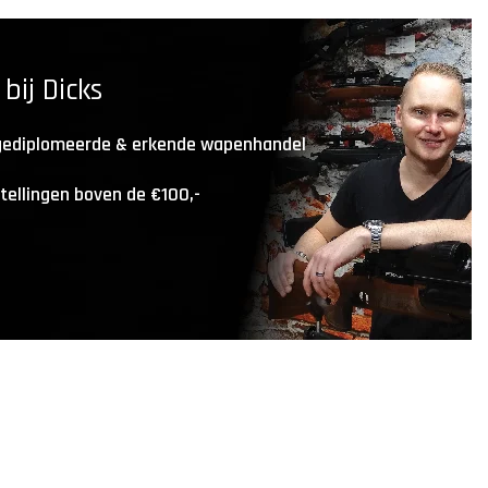
ij Dicks
 gediplomeerde & erkende wapenhandel
stellingen boven de €100,-