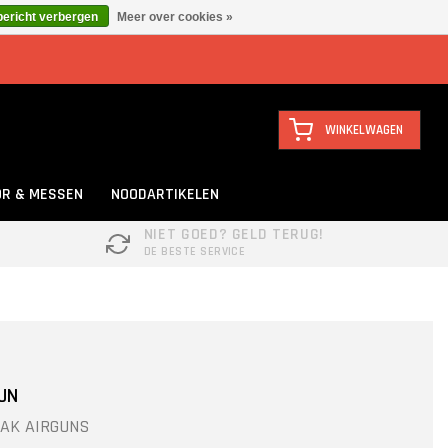
bericht verbergen
Meer over cookies »
WINKELWAGEN
R & MESSEN
NOODARTIKELEN
NIET GOED? GELD TERUG!
DE BESTE SERVICE
JN
AK AIRGUNS