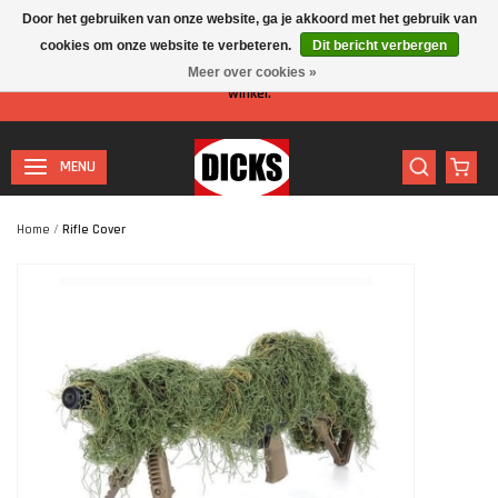
Door het gebruiken van onze website, ga je akkoord met het gebruik van
cookies om onze website te verbeteren.
Dit bericht verbergen
Let op: I.v.m. de zomervakantie is er minder personeel aanwezig in de
Meer over cookies »
winkel.
MENU
Home
/
Rifle Cover