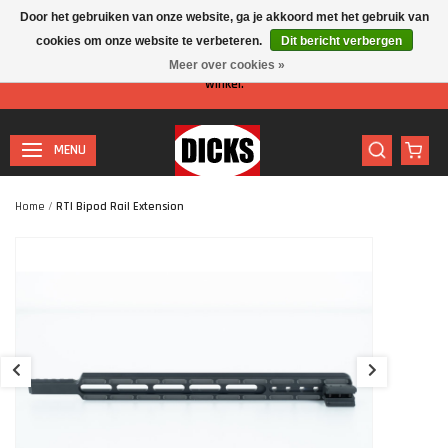
Door het gebruiken van onze website, ga je akkoord met het gebruik van
cookies om onze website te verbeteren.
Dit bericht verbergen
Let op: I.v.m. de zomervakantie is er minder personeel aanwezig in de
Meer over cookies »
winkel.
MENU
Home
/
RTI Bipod Rail Extension