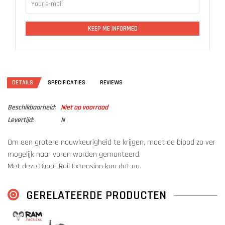
KEEP ME INFORMED
DETAILS
SPECIFICATIES
REVIEWS
Beschikbaarheid:
Niet op voorraad
Levertijd:
N
Om een ​​grotere nauwkeurigheid te krijgen, moet de bipod zo ver
mogelijk naar voren worden gemonteerd.
Met deze Bipod Rail Extension kan dat nu.
Deze rail gaat direct op de 22mm picatinny onder het wapen.
GERELATEERDE PRODUCTEN
Bevat 22mm picatinny, Arca Swiss, en T-slots voor accessoires.