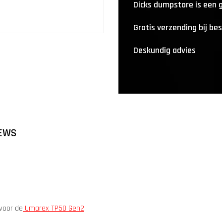
Dicks dumpstore is een
Gratis verzending bij be
Deskundig advies
EWS
voor de
Umarex TP50 Gen2
.