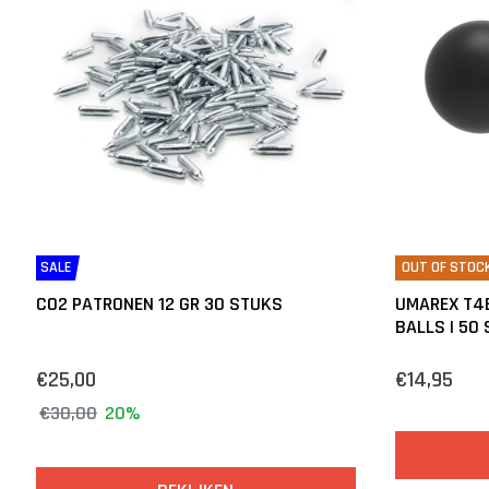
SALE
OUT OF STOC
CO2 PATRONEN 12 GR 30 STUKS
UMAREX T4E
BALLS | 50
€25,00
€14,95
€30,00
20%