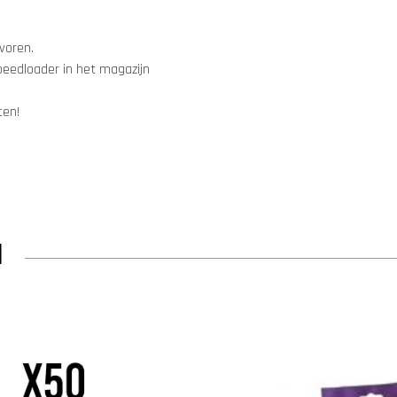
 voren.
speedloader in het magazijn
ten!
N