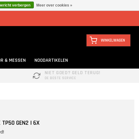
bericht verbergen
Meer over cookies »
WINKELWAGEN
R & MESSEN
NOODARTIKELEN
NIET GOED? GELD TERUG!
DE BESTE SERVICE
 TP50 GEN2 | 6X
ed!