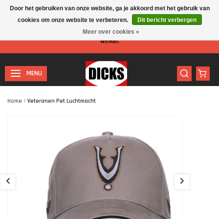
Door het gebruiken van onze website, ga je akkoord met het gebruik van
cookies om onze website te verbeteren.
Dit bericht verbergen
Let op: I.v.m. de zomervakantie is er minder personeel aanwezig in de
Meer over cookies »
winkel.
MENU
Home
/
Veteranen Pet Luchtmacht