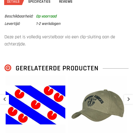
DETAILS
SPECIFICATIES
REVIEWS
Beschikbaarheid:
Op voorraad
Levertijd:
1-2 werkdagen
Deze pet is volledig verstelbaar via een clip-sluiting aan de
achterzijde.
Kleur: Grijs
Materiaal: 100% katoen
GERELATEERDE PRODUCTEN
K
W
€