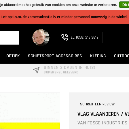
 je akkoord met het gebruik van cookies om onze website te verbeteren.
Dit 
Let op: I.v.m. de zomervakantie is er minder personeel aanwezig in de winkel.
TEL. (058) 213 3619
OPTIEK
SCHIETSPORT ACCESSOIRES
KLEDING
OUTDOO
BINNEN 2 DAGEN IN HUIS!
SUPERSNEL GELEVERD
SCHRIJF EEN REVIEW
VLAG VLAANDEREN / V
VAN
FOSCO INDUSTRIES