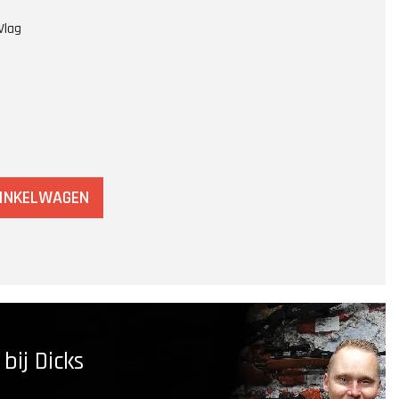
Vlag
WINKELWAGEN
ij Dicks