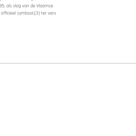
85, als vlag van de Vlaamse
fficieel symbool,[3] ter verv