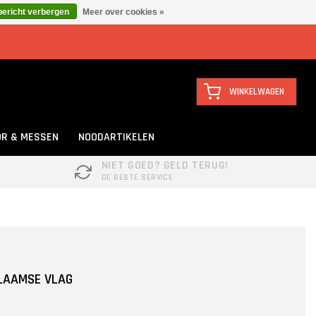
bericht verbergen
Meer over cookies »
WINKELWAGEN
R & MESSEN
NOODARTIKELEN
NIET GOED? GELD TERUG!
DE BESTE SERVICE
LAAMSE VLAG