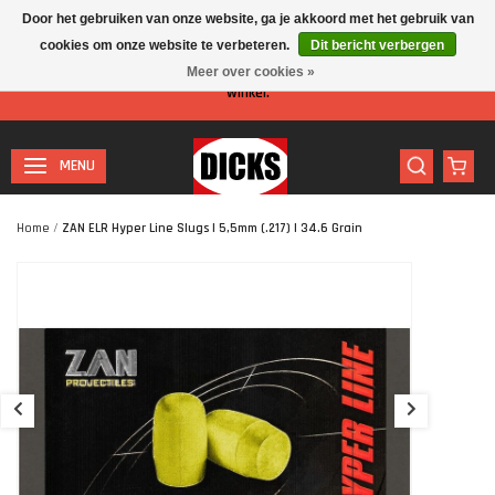
Door het gebruiken van onze website, ga je akkoord met het gebruik van
cookies om onze website te verbeteren.
Dit bericht verbergen
Let op: I.v.m. de zomervakantie is er minder personeel aanwezig in de
Meer over cookies »
winkel.
MENU
Home
/
ZAN ELR Hyper Line Slugs | 5,5mm (.217) | 34.6 Grain