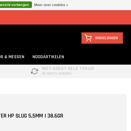
bericht verbergen
Meer over cookies »
WINKELWAGEN
R & MESSEN
NOODARTIKELEN
NIET GOED? GELD TERUG!
DE BESTE SERVICE
ER HP SLUG 5,5MM | 38.6GR