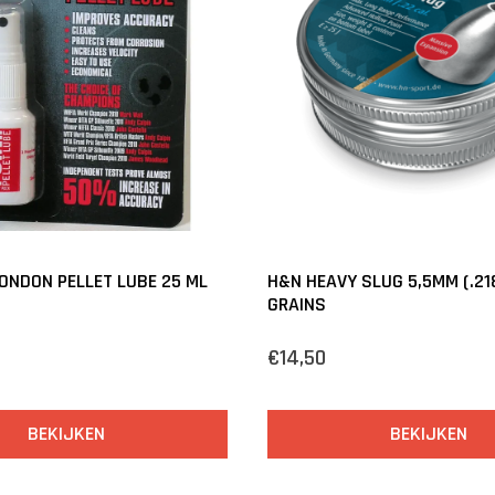
LONDON PELLET LUBE 25 ML
H&N HEAVY SLUG 5,5MM (.218
GRAINS
€14,50
BEKIJKEN
BEKIJKEN