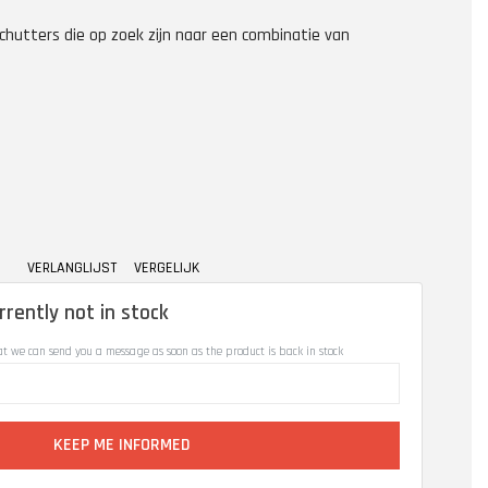
 schutters die op zoek zijn naar een combinatie van
VERLANGLIJST
VERGELIJK
rrently not in stock
at we can send you a message as soon as the product is back in stock
KEEP ME INFORMED