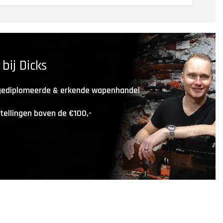
ij Dicks
 gediplomeerde & erkende wapenhandel
stellingen boven de €100,-