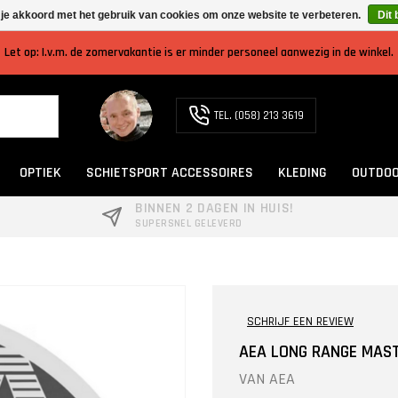
 je akkoord met het gebruik van cookies om onze website te verbeteren.
Dit 
Let op: I.v.m. de zomervakantie is er minder personeel aanwezig in de winkel.
TEL. (058) 213 3619
OPTIEK
SCHIETSPORT ACCESSOIRES
KLEDING
OUTDOO
BINNEN 2 DAGEN IN HUIS!
SUPERSNEL GELEVERD
SCHRIJF EEN REVIEW
AEA LONG RANGE MAST
VAN
AEA