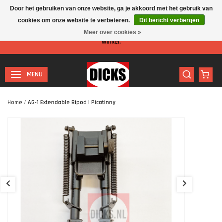
Door het gebruiken van onze website, ga je akkoord met het gebruik van
cookies om onze website te verbeteren.
Dit bericht verbergen
Let op: I.v.m. de zomervakantie is er minder personeel aanwezig in de
Meer over cookies »
winkel.
MENU
Home
/
AG-1 Extendable Bipod | Picatinny