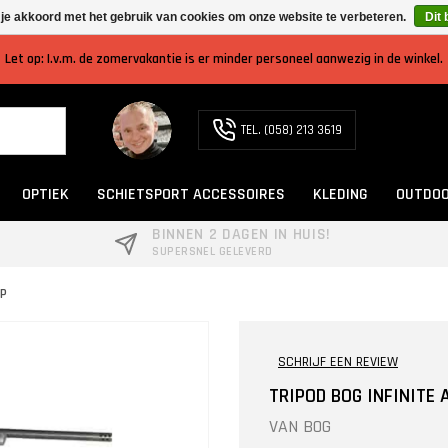
 je akkoord met het gebruik van cookies om onze website te verbeteren.
Dit 
Let op: I.v.m. de zomervakantie is er minder personeel aanwezig in de winkel.
TEL. (058) 213 3619
OPTIEK
SCHIETSPORT ACCESSOIRES
KLEDING
OUTDOO
BINNEN 2 DAGEN IN HUIS!
SUPERSNEL GELEVERD
IP
SCHRIJF EEN REVIEW
TRIPOD BOG INFINITE
VAN
BOG