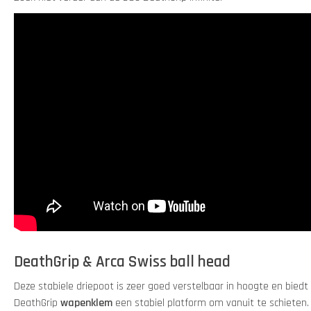
DeathGrip & Arca Swiss ball head
Deze stabiele driepoot is zeer goed verstelbaar in hoogte en bied
DeathGrip
wapenklem
een stabiel platform om vanuit te schieten.