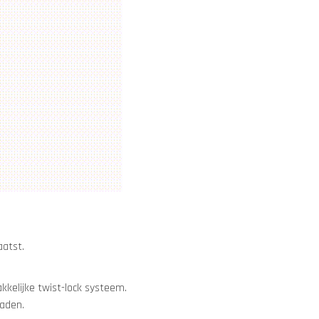
aatst.
kkelijke twist-lock systeem.
raden.