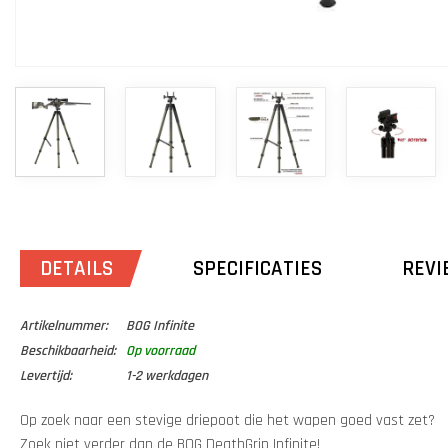
DETAILS
SPECIFICATIES
REVI
Artikelnummer:
BOG Infinite
Beschikbaarheid:
Op voorraad
Levertijd:
1-2 werkdagen
Op zoek naar een stevige driepoot die het wapen goed vast zet?
Zoek niet verder dan de BOG DeathGrip Infinite!