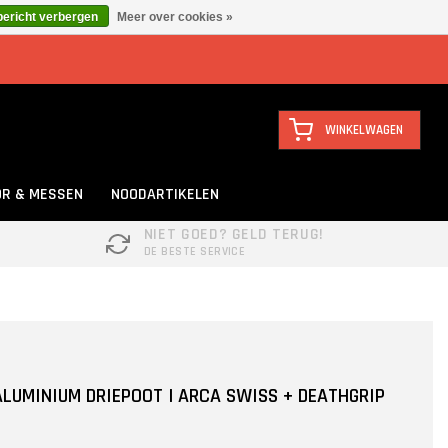
bericht verbergen
Meer over cookies »
WINKELWAGEN
R & MESSEN
NOODARTIKELEN
NIET GOED? GELD TERUG!
DE BESTE SERVICE
 ALUMINIUM DRIEPOOT | ARCA SWISS + DEATHGRIP