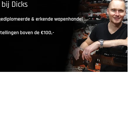
ij Dicks
 gediplomeerde & erkende wapenhandel
stellingen boven de €100,-